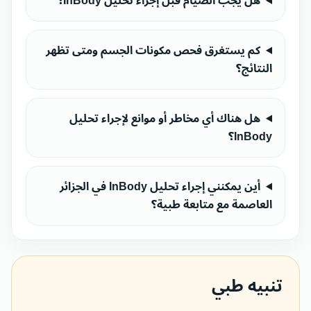
هل يجب الصيام قبل إجراء تحليل InBody؟
كم يستغرق فحص مكونات الجسم ومتى تظهر
النتائج؟
هل هناك أي مخاطر أو موانع لإجراء تحليل
InBody؟
أين يمكنني إجراء تحليل InBody في الجزائر
العاصمة مع متابعة طبية؟
تنبيه طبي