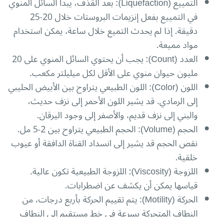
التمييع (Liquefaction): بعد القذف، يبدأ السائل المنوي
في التمييع بفعل إنزيمات البروستات خلال 20-25
دقيقة. إذا لم يحدث التميع خلال ساعة، يمكن استخدام
مواد مميعة.
العدد (Count): يجب أن يحتوي السائل المنوي على 20
مليون حيوان منوي على الأقل لكل ميليلتر مكعب.
اللون (Color): اللون الطبيعي يتراوح بين الأبيض الحليبي
إلى الرمادي. قد يشير اللون الأحمر إلى نزف حديث،
والبني إلى نزف قديم، والأصفر إلى وجود اليرقان.
الحجم (Volume): الحجم الطبيعي يتراوح بين 2-5 مل.
نقص الحجم قد يشير إلى انسداد القناة الدافقة أو عيوب
خلقية.
اللزوجة (Viscosity): اللزوجة الطبيعية تكون عالية.
قياسها يمكن أن يكشف عن اضطرابات.
الحركة (Motility): يتم تقييم الحركة بأربع درجات، من
النطاف المتحركة بسرعة في خط مستقيم إلى النطاف