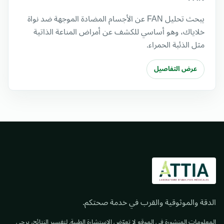
يبحث تحليل FAN عن الأجسام المضادة الموجهة ضد نواة
خلاياك، وهو أساسي للكشف عن أمراض المناعة الذاتية
مثل الذئبة الحمراء.
عرض التفاصيل
الدقة والموثوقية والقرب في خدمة صحتكم.
المعلومات المنشورة في الموقع لا تعوّض الاستشارة الطبية. لتفسير النتائج، يرجى