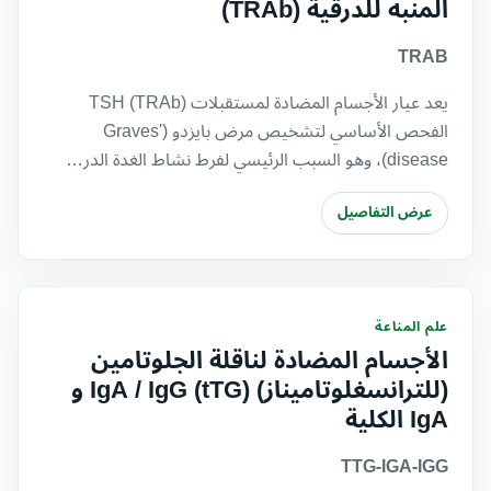
المنبه للدرقية (TRAb)
TRAB
يعد عيار الأجسام المضادة لمستقبلات TSH (TRAb)
الفحص الأساسي لتشخيص مرض بايزدو (Graves'
disease)، وهو السبب الرئيسي لفرط نشاط الغدة الدر…
عرض التفاصيل
علم المناعة
الأجسام المضادة لناقلة الجلوتامين
(للترانسغلوتاميناز) (tTG) IgA / IgG و
IgA الكلية
TTG-IGA-IGG